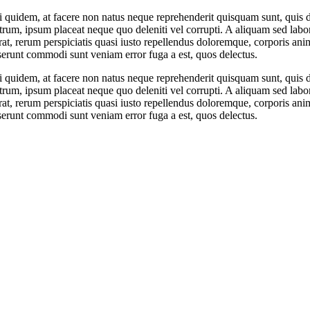
i quidem, at facere non natus neque reprehenderit quisquam sunt, quis 
trum, ipsum placeat neque quo deleniti vel corrupti. A aliquam sed lab
rat, rerum perspiciatis quasi iusto repellendus doloremque, corporis an
runt commodi sunt veniam error fuga a est, quos delectus.
i quidem, at facere non natus neque reprehenderit quisquam sunt, quis 
trum, ipsum placeat neque quo deleniti vel corrupti. A aliquam sed lab
rat, rerum perspiciatis quasi iusto repellendus doloremque, corporis an
runt commodi sunt veniam error fuga a est, quos delectus.